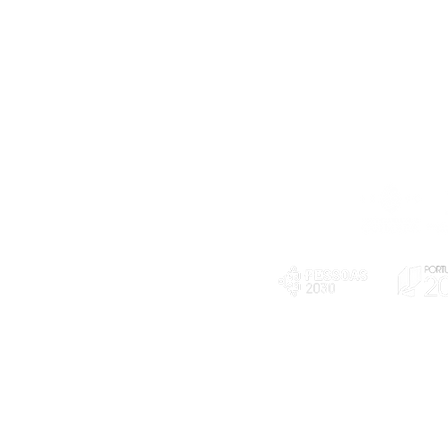
Telefone
239 703 897
(chamada para a rede fixa nacional)
E-mail
geral@exploratorio.pt
visitas@exploratorio.pt
Subscreva a nossa newslettter
Departamento Comunicação
info@exploratorio.pt
PLANOS E RELATÓRIOS
924317550
Centro de Arbitragem de
Declaração de privacidade e tratamento
Conflitos de Consumo da
de dados pessoais
Região de Coimbra