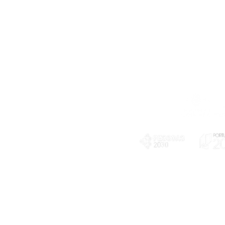
Telefone
239 703 897
(chamada para a rede fixa nacional)
E-mail
geral@exploratorio.pt
visitas@exploratorio.pt
Subscreva a nossa newslettter
Departamento Comunicação
info@exploratorio.pt
PLANOS E RELATÓRIOS
924317550
Centro de Arbitragem de
Declaração de privacidade e tratamento
Conflitos de Consumo da
de dados pessoais
Região de Coimbra