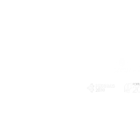
Telefone
239 703 897
(chamada para a rede fixa nacional)
E-mail
geral@exploratorio.pt
visitas@exploratorio.pt
Subscreva a nossa newslettter
Departamento Comunicação
info@exploratorio.pt
PLANOS E RELATÓRIOS
924317550
Centro de Arbitragem de
Declaração de privacidade e tratamento
Conflitos de Consumo da
de dados pessoais
Região de Coimbra