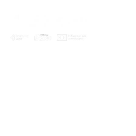
PLANOS E RELATÓRIOS
Centro de Arbitragem de Conflitos de
Consumo da Região de Coimbra
UC
EXPLORATÓRIO
Ciência Viva
Coimbra
Rotunda das Lages
Parque Verde do Mondego
3040 - 255 COIMBRA
Terça-feira a domingo