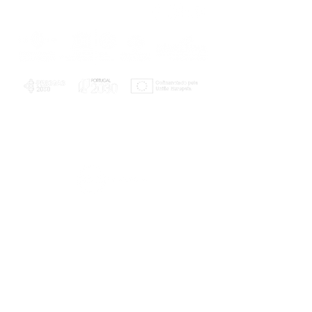
PLANOS E RELATÓRIOS
Centro de Arbitragem de Conflitos de
Consumo da Região de Coimbra
UC
EXPLORATÓRIO
Ciência Viva
Coimbra
Rotunda das Lages
Parque Verde do Mondego
3040 - 255 COIMBRA
Terça-feira a domingo