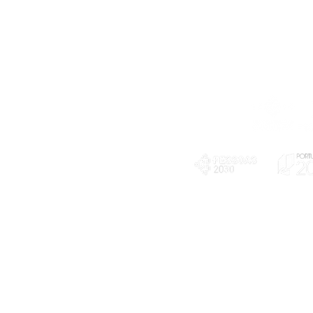
Telefone
239 703 897
(chamada para a rede fixa nacional)
E-mail
geral@exploratorio.pt
visitas@exploratorio.pt
Subscreva a nossa newslettter
Departamento Comunicação
info@exploratorio.pt
PLANOS E RELATÓRIOS
924317550
Centro de Arbitragem de
Declaração de privacidade e tratamento
Conflitos de Consumo da
de dados pessoais
Região de Coimbra