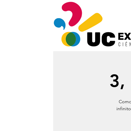
3,
Como 
infinit