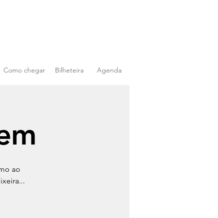
Como chegar
Bilheteira
Agenda
gem
umo ao
xeira...