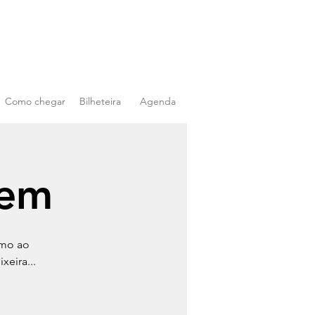
Como chegar
Bilheteira
Agenda
gem
umo ao
xeira...