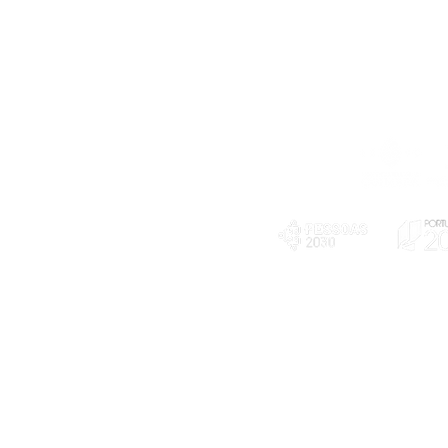
Telefone
239 703 897
(chamada para a rede fixa nacional)
E-mail
geral@exploratorio.pt
visitas@exploratorio.pt
Subscreva a nossa newslettter
Departamento Comunicação
info@exploratorio.pt
PLANOS E RELATÓRIOS
924317550
Centro de Arbitragem de
Declaração de privacidade e tratamento
Conflitos de Consumo da
de dados pessoais
Região de Coimbra