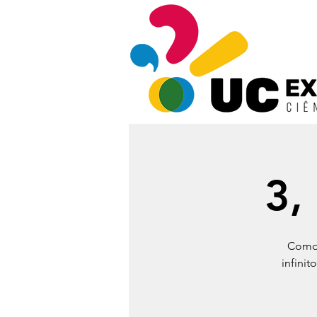
3,
Como 
infinit