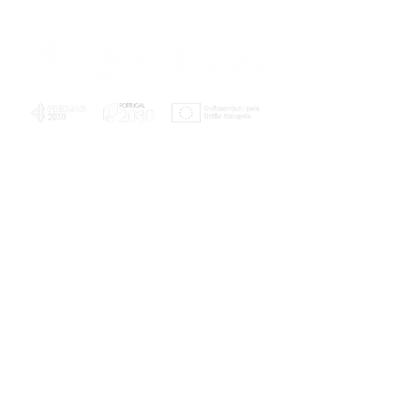
PLANOS E RELATÓRIOS
Centro de Arbitragem de Conflitos de
Consumo da Região de Coimbra
UC
EXPLORATÓRIO
Ciência Viva
Coimbra
Rotunda das Lages
Parque Verde do Mondego
3040 - 255 COIMBRA
Terça-feira a domingo