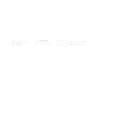
PLANOS E RELATÓRIOS
Centro de Arbitragem de Conflitos de
Consumo da Região de Coimbra
UC
EXPLORATÓRIO
Ciência Viva
Coimbra
Rotunda das Lages
Parque Verde do Mondego
3040 - 255 COIMBRA