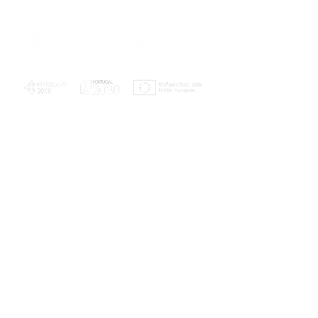
PLANOS E RELATÓRIOS
Centro de Arbitragem de Conflitos de
Consumo da Região de Coimbra
UC
EXPLORATÓRIO
Ciência Viva
Coimbra
Rotunda das Lages
Parque Verde do Mondego
3040 - 255 COIMBRA
Terça-feira a domingo