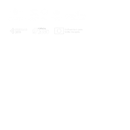
PLANOS E RELATÓRIOS
Centro de Arbitragem de Conflitos de
Consumo da Região de Coimbra
UC
EXPLORATÓRIO
Ciência Viva
Coimbra
Rotunda das Lages
Parque Verde do Mondego
3040 - 255 COIMBRA
Terça-feira a domingo
10h00-13h00 | 14h00-18h00