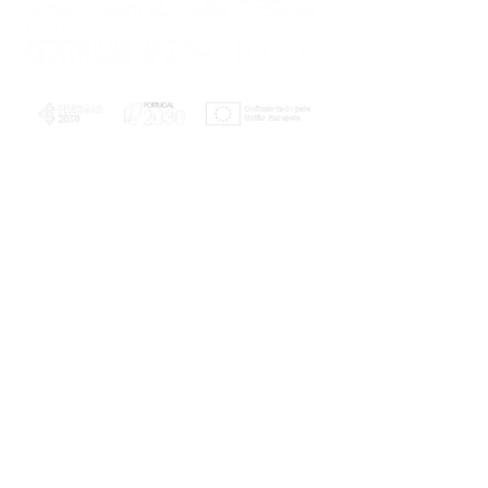
PLANOS E RELATÓRIOS
Centro de Arbitragem de Conflitos de
Consumo da Região de Coimbra
UC
EXPLORATÓRIO
Ciência Viva
Coimbra
Rotunda das Lages
Parque Verde do Mondego
3040 - 255 COIMBRA
Terça-feira a domingo
10h00-13h00 | 14h00-18h00