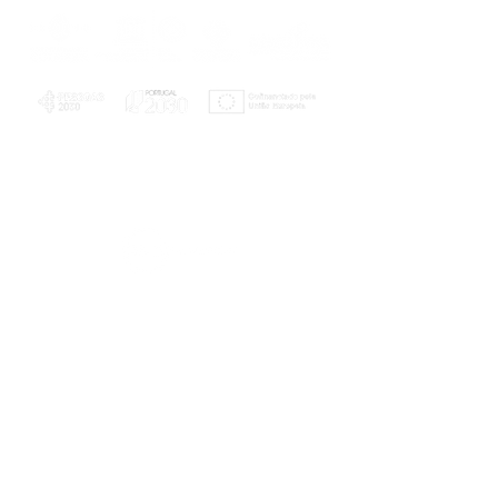
PLANOS E RELATÓRIOS
Centro de Arbitragem de Conflitos de
Consumo da Região de Coimbra
UC
EXPLORATÓRIO
Ciência Viva
Coimbra
Rotunda das Lages
Parque Verde do Mondego
3040 - 255 COIMBRA
Terça-feira a domingo
10h00-13h00 | 14h00-18h00