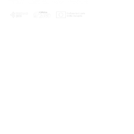
PLANOS E RELATÓRIOS
Centro de Arbitragem de Conflitos de
Consumo da Região de Coimbra
UC
EXPLORATÓRIO
Ciência Viva
Coimbra
Rotunda das Lages
Parque Verde do Mondego
3040 - 255 COIMBRA
Terça-feira a domingo
10h00-13h00 | 14h00-18h00
Coordenadas geográficas
40° 11' 49" N, 8° 25' 45" W