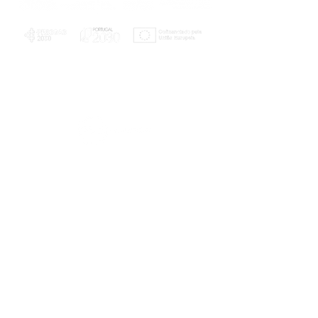
PLANOS E RELATÓRIOS
Centro de Arbitragem de Conflitos de
Consumo da Região de Coimbra
UC
EXPLORATÓRIO
Ciência Viva
Coimbra
Rotunda das Lages
Parque Verde do Mondego
3040 - 255 COIMBRA
Terça-feira a domingo
10h00-13h00 | 14h00-18h00
Coordenadas geográficas
40° 11' 49" N, 8° 25' 45" W