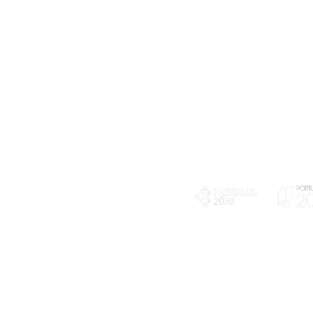
Telefone
239 703 897
(chamada para a rede fixa nacional)
E-mail
geral@exploratorio.pt
visitas@exploratorio.pt
Subscreva a nossa newslettter
Departamento Comunicação
info@exploratorio.pt
PLANOS E RELATÓRIOS
924317550
Centro de Arbitragem de
Declaração de privacidade e tratamento
Conflitos de Consumo da
de dados pessoais
Região de Coimbra