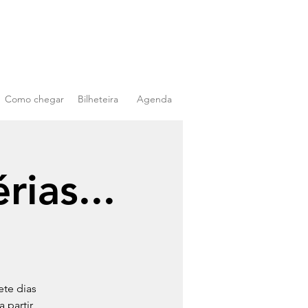
Como chegar
Bilheteira
Agenda
rias...
ete dias
 partir