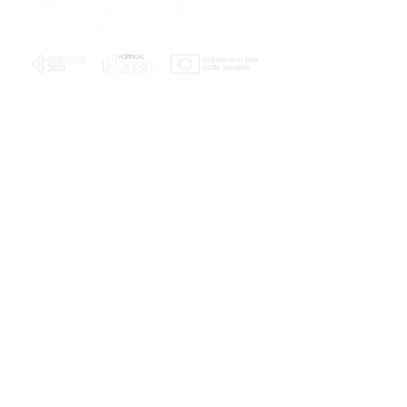
PLANOS E RELATÓRIOS
Centro de Arbitragem de Conflitos de
Consumo da Região de Coimbra
UC
EXPLORATÓRIO
Ciência Viva
Coimbra
Rotunda das Lages
Parque Verde do Mondego
3040 - 255 COIMBRA
Terça-feira a domingo
10h00-13h00 | 14h00-18h00
Coordenadas geográficas