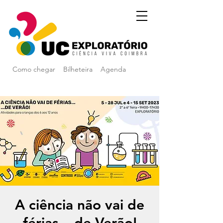
Como chegar
Bilheteira
Agenda
A ciência não vai de
férias... de Verão!