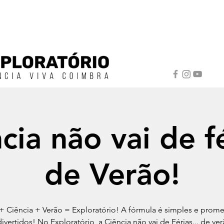
cia não vai de fé
de Verão!
 + Ciência + Verão = Exploratório! A fórmula é simples e prome
ivertidos! No Exploratório, a Ciência não vai de Férias... de ve