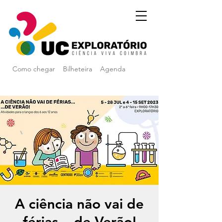
Como chegar
Bilheteira
Agenda
A ciência não vai de
férias... de Verão!