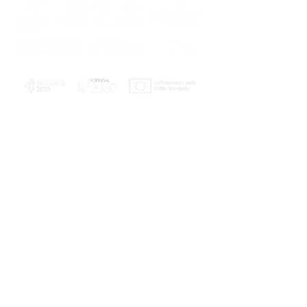
PLANOS E RELATÓRIOS
Centro de Arbitragem de Conflitos de
Consumo da Região de Coimbra
UC
EXPLORATÓRIO
Ciência Viva
Coimbra
Rotunda das Lages
Parque Verde do Mondego
3040 - 255 COIMBRA