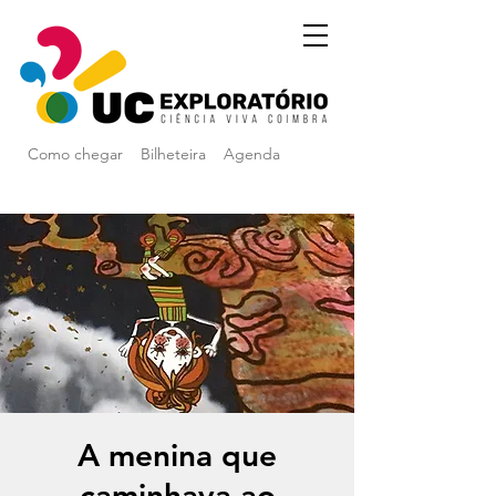
Como chegar
Bilheteira
Agenda
A menina que
caminhava ao