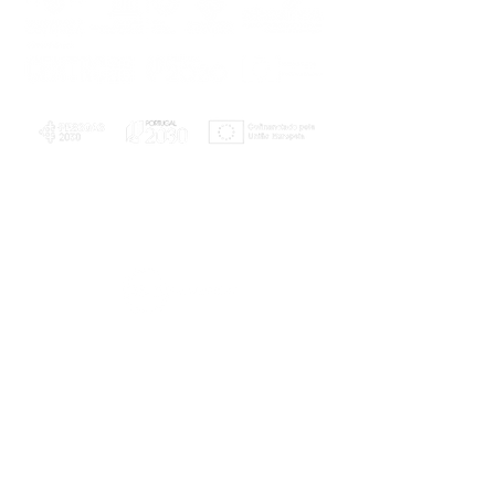
PLANOS E RELATÓRIOS
Centro de Arbitragem de Conflitos de
Consumo da Região de Coimbra
UC
EXPLORATÓRIO
Ciência Viva
Coimbra
Rotunda das Lages
Parque Verde do Mondego
3040 - 255 COIMBRA
Terça-feira a domingo