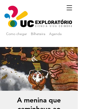
Como chegar
Bilheteira
Agenda
A menina que
caminhava ao