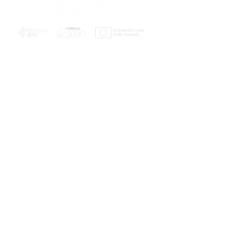
PLANOS E RELATÓRIOS
Centro de Arbitragem de Conflitos de
Consumo da Região de Coimbra
UC
EXPLORATÓRIO
Ciência Viva
Coimbra
Rotunda das Lages
Parque Verde do Mondego
3040 - 255 COIMBRA
Terça-feira a domingo
10h00-13h00 | 14h00-18h00
Coordenadas geográficas
40° 11' 49" N, 8° 25' 45" W