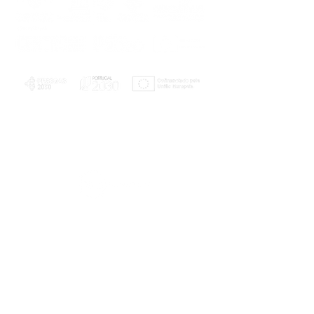
PLANOS E RELATÓRIOS
Centro de Arbitragem de Conflitos de
Consumo da Região de Coimbra
UC
EXPLORATÓRIO
Ciência Viva
Coimbra
Rotunda das Lages
Parque Verde do Mondego
3040 - 255 COIMBRA
Terça-feira a domingo