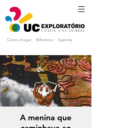
Como chegar
Bilheteira
Agenda
A menina que
caminhava ao