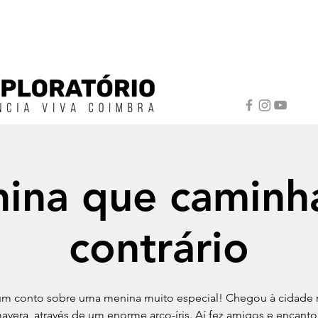
ina que caminh
contrário
um conto sobre uma menina muito especial! Chegou à cidade
avera, através de um enorme arco-íris. Aí fez amigos e encant