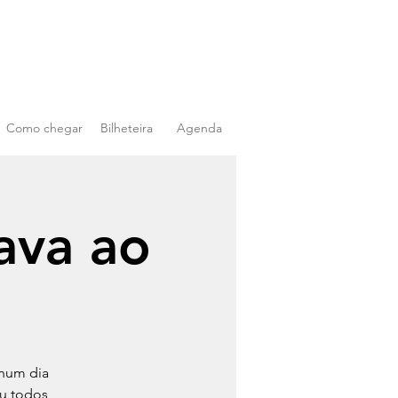
Como chegar
Bilheteira
Agenda
ava ao
 num dia
ou todos