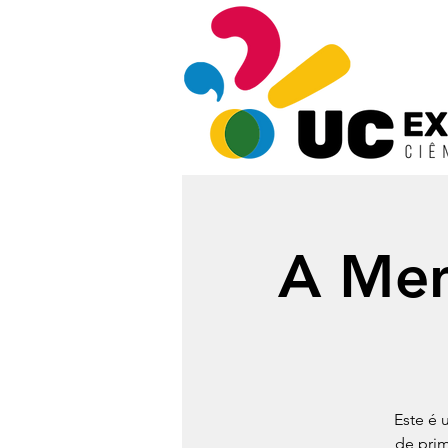
A Men
Este é 
de prim