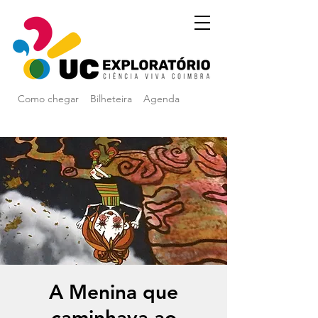
Como chegar
Bilheteira
Agenda
A Menina que
caminhava ao