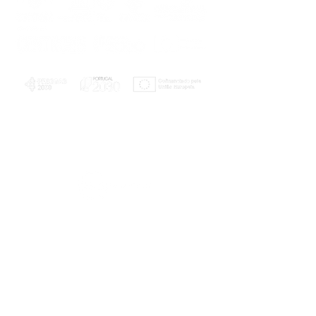
PLANOS E RELATÓRIOS
Centro de Arbitragem de Conflitos de
Consumo da Região de Coimbra
UC
EXPLORATÓRIO
Ciência Viva
Coimbra
Rotunda das Lages
Parque Verde do Mondego
3040 - 255 COIMBRA
Terça-feira a domingo