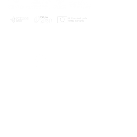
PLANOS E RELATÓRIOS
Centro de Arbitragem de Conflitos de
Consumo da Região de Coimbra
UC
EXPLORATÓRIO
Ciência Viva
Coimbra
Rotunda das Lages
Parque Verde do Mondego
3040 - 255 COIMBRA
Terça-feira a domingo
10h00-13h00 | 14h00-18h00
Coordenadas geográficas
40° 11' 49" N, 8° 25' 45" W