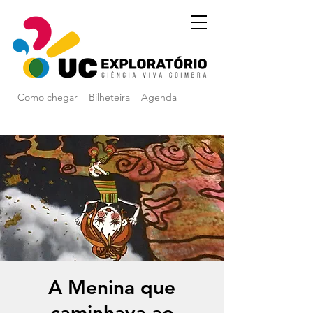
Como chegar
Bilheteira
Agenda
A Menina que
caminhava ao