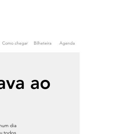
Como chegar
Bilheteira
Agenda
ava ao
 num dia
ou todos