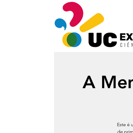
A Men
Este é 
de prim