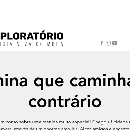
ina que caminh
contrário
um conto sobre uma menina muito especial! Chegou à cidade
avera, através de um enorme arco-íris. Aí fez amigos e encant