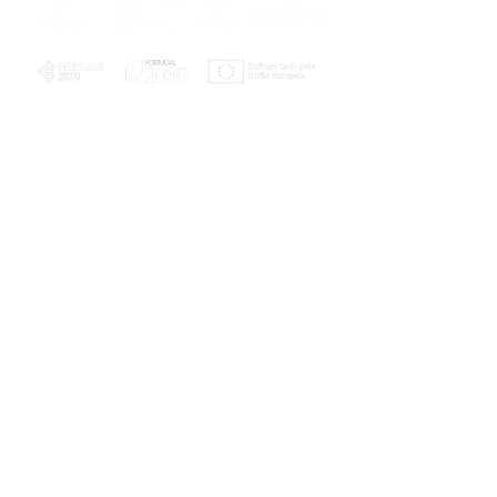
PLANOS E RELATÓRIOS
Centro de Arbitragem de Conflitos de
Consumo da Região de Coimbra
UC
EXPLORATÓRIO
Ciência Viva
Coimbra
Rotunda das Lages
Parque Verde do Mondego
3040 - 255 COIMBRA
Terça-feira a domingo
10h00-13h00 | 14h00-18h00
Coordenadas geográficas
40° 11' 49" N, 8° 25' 45" W