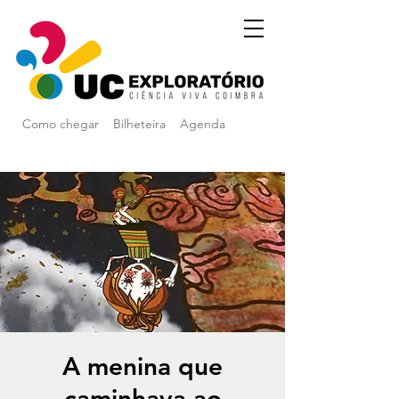
Como chegar
Bilheteira
Agenda
A menina que
caminhava ao