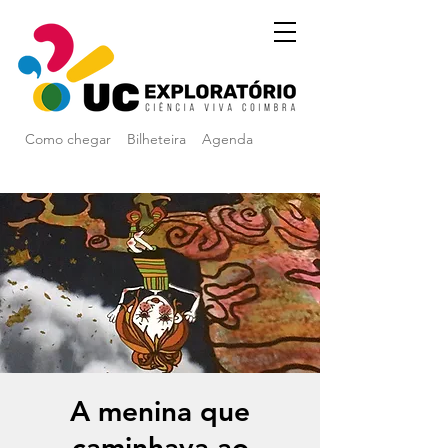
Como chegar
Bilheteira
Agenda
A menina que
caminhava ao