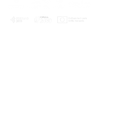
PLANOS E RELATÓRIOS
Centro de Arbitragem de Conflitos de
Consumo da Região de Coimbra
UC
EXPLORATÓRIO
Ciência Viva
Coimbra
Rotunda das Lages
Parque Verde do Mondego
3040 - 255 COIMBRA
Terça-feira a domingo
10h00-13h00 | 14h00-18h00
Coordenadas geográficas
40° 11' 49" N, 8° 25' 45" W