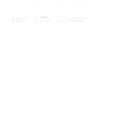
PLANOS E RELATÓRIOS
Centro de Arbitragem de Conflitos de
Consumo da Região de Coimbra
UC
EXPLORATÓRIO
Ciência Viva
Coimbra
Rotunda das Lages
Parque Verde do Mondego
3040 - 255 COIMBRA
Terça-feira a domingo
10h00-13h00 | 14h00-18h00
Coordenadas geográficas
40° 11' 49" N, 8° 25' 45" W