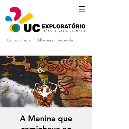
Como chegar
Bilheteira
Agenda
A Menina que
caminhava ao