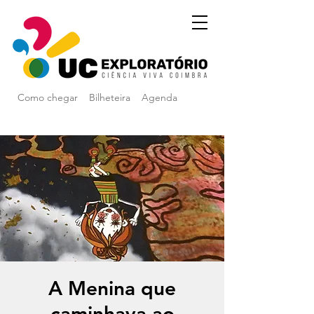
Como chegar
Bilheteira
Agenda
A Menina que
caminhava ao