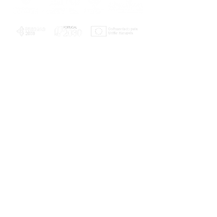
PLANOS E RELATÓRIOS
Centro de Arbitragem de Conflitos de
Consumo da Região de Coimbra
UC
EXPLORATÓRIO
Ciência Viva
Coimbra
Rotunda das Lages
Parque Verde do Mondego
3040 - 255 COIMBRA
Terça-feira a domingo
10h00-13h00 | 14h00-18h00
Coordenadas geográficas
40° 11' 49" N, 8° 25' 45" W