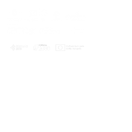
PLANOS E RELATÓRIOS
Centro de Arbitragem de Conflitos de
Consumo da Região de Coimbra
UC
EXPLORATÓRIO
Ciência Viva
Coimbra
Rotunda das Lages
Parque Verde do Mondego