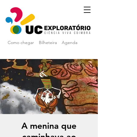
Como chegar
Bilheteira
Agenda
A menina que
caminhava ao