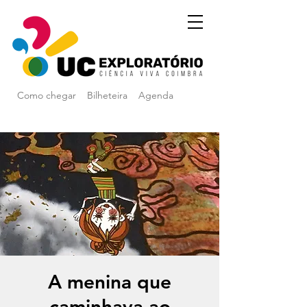
Como chegar
Bilheteira
Agenda
A menina que
caminhava ao