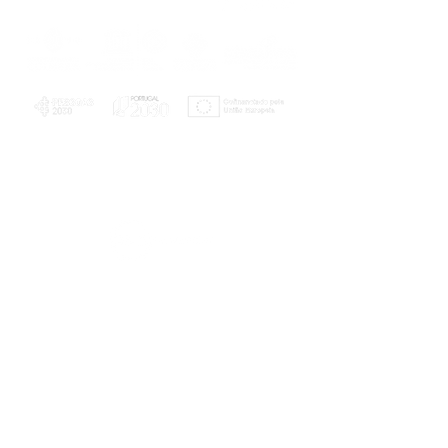
PLANOS E RELATÓRIOS
Centro de Arbitragem de Conflitos de
Consumo da Região de Coimbra
UC
EXPLORATÓRIO
Ciência Viva
Coimbra
Rotunda das Lages
Parque Verde do Mondego
3040 - 255 COIMBRA
Terça-feira a domingo
10h00-13h00 | 14h00-18h00