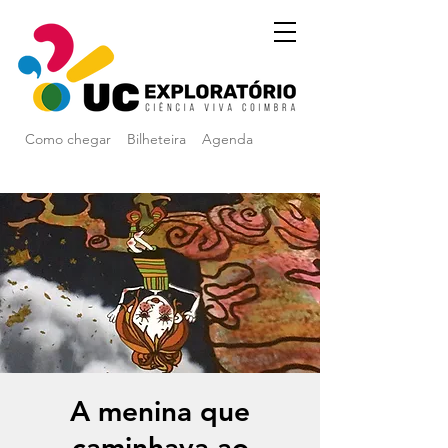
Como chegar
Bilheteira
Agenda
A menina que
caminhava ao