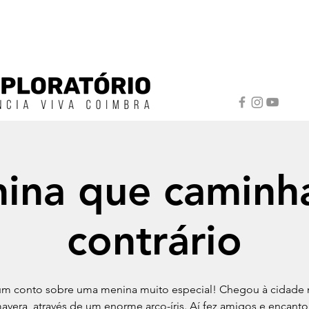
ina que caminh
contrário
um conto sobre uma menina muito especial! Chegou à cidade
avera, através de um enorme arco-íris. Aí fez amigos e encant