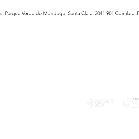
, Parque Verde do Mondego, Santa Clara, 3041-901 Coimbra, P
Telefone
239 703 897
(chamada para a rede fixa nacional)
E-mail
geral@exploratorio.pt
visitas@exploratorio.pt
Subscreva a nossa newslettter
Departamento Comunicação
info@exploratorio.pt
PLANOS E RELATÓRIOS
924317550
Centro de Arbitragem de