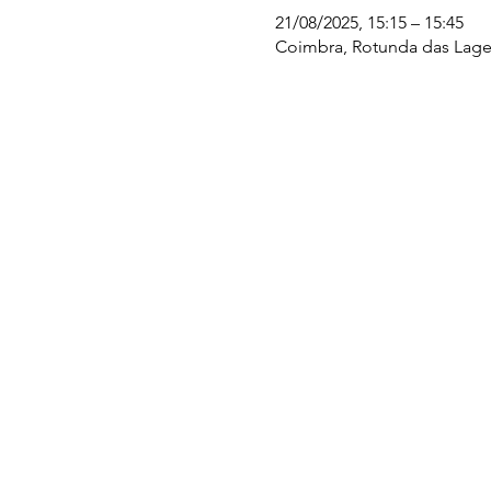
21/08/2025, 15:15 – 15:45
Coimbra, Rotunda das Lages
UC EXPLORATÓRIO
Ciência Viva Coimbra
Rotunda das Lages
Parque Verde do Mondego
3040 - 255 COIMBRA
Terça-feira a domingo
10h00-13h00 | 14h00-18h00