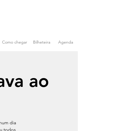
Como chegar
Bilheteira
Agenda
ava ao
 num dia
ou todos