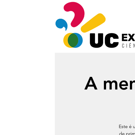
A men
Este é 
de prim