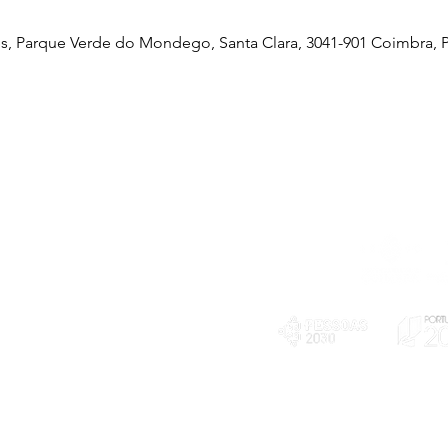
, Parque Verde do Mondego, Santa Clara, 3041-901 Coimbra, P
Telefone
239 703 897
(chamada para a rede fixa nacional)
E-mail
geral@exploratorio.pt
visitas@exploratorio.pt
Subscreva a nossa newslettter
Departamento Comunicação
info@exploratorio.pt
PLANOS E RELATÓRIOS
924317550
Centro de Arbitragem de