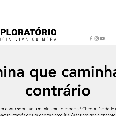
ina que caminh
contrário
um conto sobre uma menina muito especial! Chegou à cidade
avera, através de um enorme arco-íris. Aí fez amigos e encant