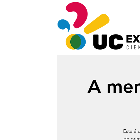
A men
Este é 
de prim