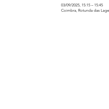
03/09/2025, 15:15 – 15:45
Coimbra, Rotunda das Lages
UC EXPLORATÓRIO
Ciência Viva Coimbra
Rotunda das Lages
Parque Verde do Mondego
3040 - 255 COIMBRA
Terça-feira a domingo
10h00-13h00 | 14h00-18h00