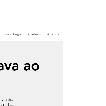
Como chegar
Bilheteira
Agenda
ava ao
 num dia
ou todos