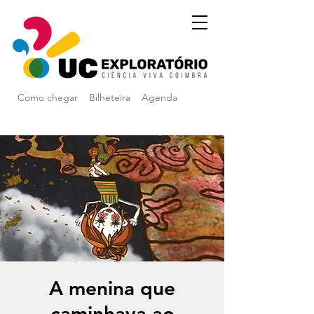
Como chegar
Bilheteira
Agenda
A menina que
caminhava ao