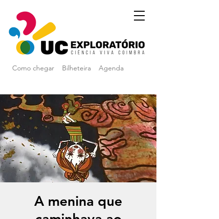
Como chegar
Bilheteira
Agenda
A menina que
caminhava ao