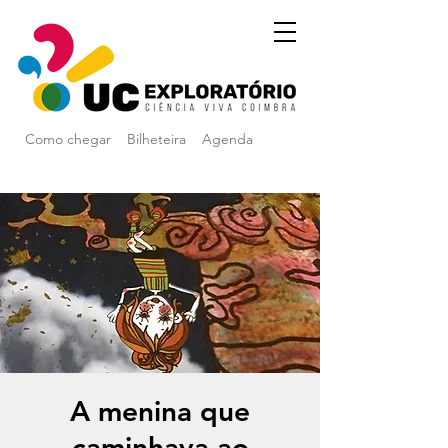
Como chegar
Bilheteira
Agenda
A menina que
caminhava ao