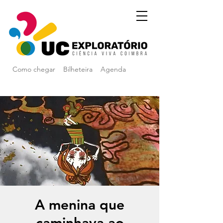
Como chegar
Bilheteira
Agenda
A menina que
caminhava ao