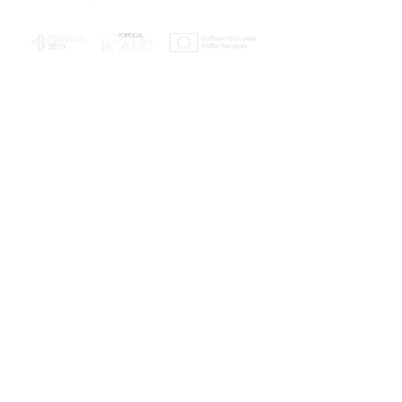
PLANOS E RELATÓRIOS
Centro de Arbitragem de Conflitos de
Consumo da Região de Coimbra
UC
EXPLORATÓRIO
Ciência Viva
Coimbra
Rotunda das Lages
Parque Verde do Mondego
3040 - 255 COIMBRA
Terça-feira a domingo
10h00-13h00 | 14h00-18h00
Coordenadas geográficas
40° 11' 49" N, 8° 25' 45" W