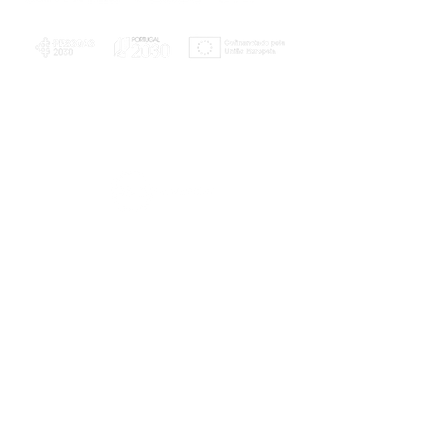
PLANOS E RELATÓRIOS
Centro de Arbitragem de Conflitos de
Consumo da Região de Coimbra
UC
EXPLORATÓRIO
Ciência Viva
Coimbra
Rotunda das Lages
Parque Verde do Mondego
3040 - 255 COIMBRA
Terça-feira a domingo
10h00-13h00 | 14h00-18h00
Coordenadas geográficas
40° 11' 49" N, 8° 25' 45" W