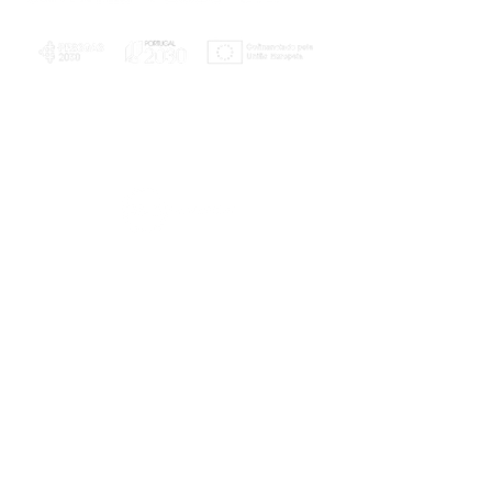
PLANOS E RELATÓRIOS
Centro de Arbitragem de Conflitos de
Consumo da Região de Coimbra
UC
EXPLORATÓRIO
Ciência Viva
Coimbra
Rotunda das Lages
Parque Verde do Mondego
3040 - 255 COIMBRA
Terça-feira a domingo
10h00-13h00 | 14h00-18h00
Coordenadas geográficas
40° 11' 49" N, 8° 25' 45" W