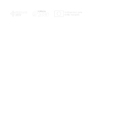
PLANOS E RELATÓRIOS
Centro de Arbitragem de Conflitos de
Consumo da Região de Coimbra
UC
EXPLORATÓRIO
Ciência Viva
Coimbra
Rotunda das Lages
Parque Verde do Mondego
3040 - 255 COIMBRA
Terça-feira a domingo
10h00-13h00 | 14h00-18h00
Coordenadas geográficas
40° 11' 49" N, 8° 25' 45" W