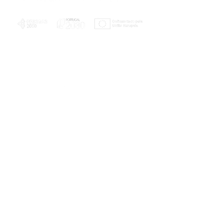
PLANOS E RELATÓRIOS
Centro de Arbitragem de Conflitos de
Consumo da Região de Coimbra
UC
EXPLORATÓRIO
Ciência Viva
Coimbra
Rotunda das Lages
Parque Verde do Mondego
3040 - 255 COIMBRA
Terça-feira a domingo
10h00-13h00 | 14h00-18h00
Coordenadas geográficas
40° 11' 49" N, 8° 25' 45" W