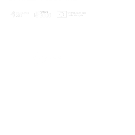
PLANOS E RELATÓRIOS
Centro de Arbitragem de Conflitos de
Consumo da Região de Coimbra
UC
EXPLORATÓRIO
Ciência Viva
Coimbra
Rotunda das Lages
Parque Verde do Mondego
3040 - 255 COIMBRA
Terça-feira a domingo
10h00-13h00 | 14h00-18h00
Coordenadas geográficas
40° 11' 49" N, 8° 25' 45" W