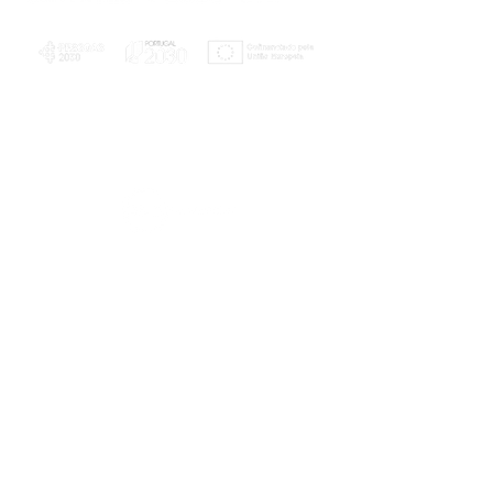
PLANOS E RELATÓRIOS
Centro de Arbitragem de Conflitos de
Consumo da Região de Coimbra
UC
EXPLORATÓRIO
Ciência Viva
Coimbra
Rotunda das Lages
Parque Verde do Mondego
3040 - 255 COIMBRA
Terça-feira a domingo
10h00-13h00 | 14h00-18h00
Coordenadas geográficas
40° 11' 49" N, 8° 25' 45" W