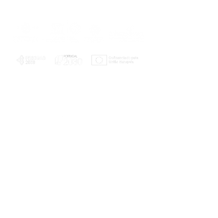
PLANOS E RELATÓRIOS
Centro de Arbitragem de Conflitos de
Consumo da Região de Coimbra
UC
EXPLORATÓRIO
Ciência Viva
Coimbra
Rotunda das Lages
Parque Verde do Mondego
3040 - 255 COIMBRA
Terça-feira a domingo