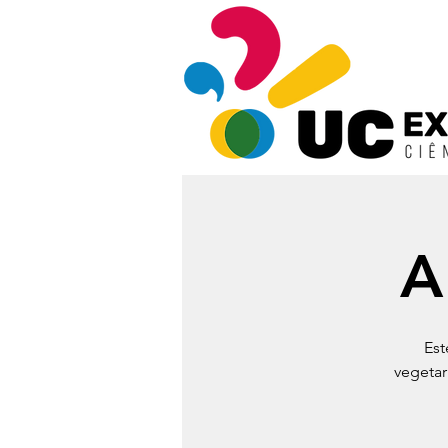
A
Est
vegetar