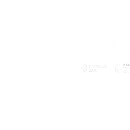
Telefone
239 703 897
(chamada para a rede fixa nacional)
E-mail
geral@exploratorio.pt
visitas@exploratorio.pt
Subscreva a nossa newslettter
Departamento Comunicação
info@exploratorio.pt
PLANOS E RELATÓRIOS
924317550
Centro de Arbitragem de
Declaração de privacidade e tratamento
Conflitos de Consumo da
de dados pessoais
Região de Coimbra