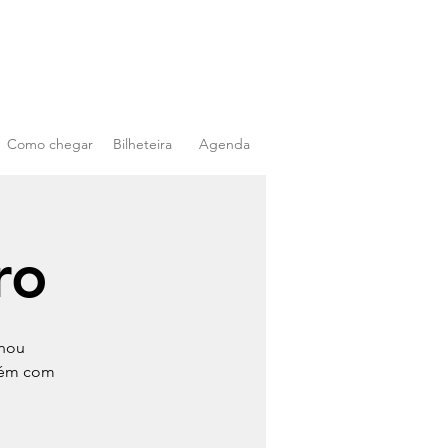
Como chegar
Bilheteira
Agenda
ro
rnou
mbém com