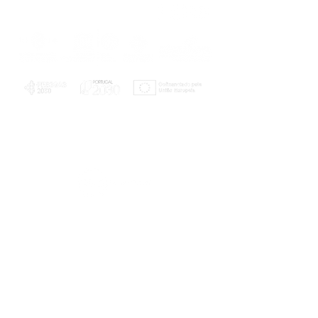
PLANOS E RELATÓRIOS
Centro de Arbitragem de Conflitos de
Consumo da Região de Coimbra
UC
EXPLORATÓRIO
Ciência Viva
Coimbra
Rotunda das Lages
Parque Verde do Mondego
3040 - 255 COIMBRA
Terça-feira a domingo